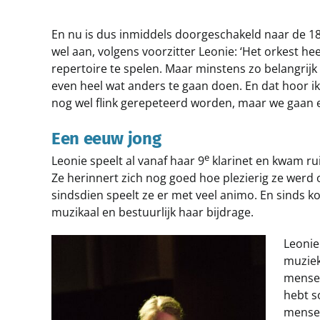
En nu is dus inmiddels doorgeschakeld naar de 1
wel aan, volgens voorzitter Leonie: ‘Het orkest hee
repertoire te spelen. Maar minstens zo belangrij
even heel wat anders te gaan doen. En dat hoor i
nog wel flink gerepeteerd worden, maar we gaan er
Een eeuw jong
e
Leonie speelt al vanaf haar 9
klarinet en kwam ru
Ze herinnert zich nog goed hoe plezierig ze werd 
sindsdien speelt ze er met veel animo. En sinds ko
muzikaal en bestuurlijk haar bijdrage.
Leonie
muziek
mensen
hebt s
mensen