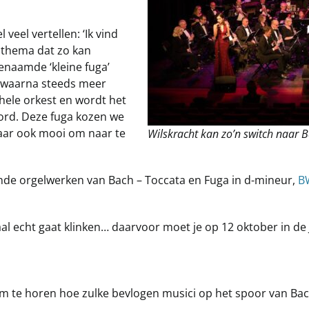
veel vertellen: ‘Ik vind
 thema dat zo kan
genaamde ‘kleine fuga’
, waarna steeds meer
hele orkest en wordt het
oord. Deze fuga kozen we
maar ook mooi om naar te
Wilskracht kan zo’n switch naar 
nde orgelwerken van Bach – Toccata en Fuga in d-mineur,
B
al echt gaat klinken… daarvoor moet je op 12 oktober in de J
g om te horen hoe zulke bevlogen musici op het spoor van Ba