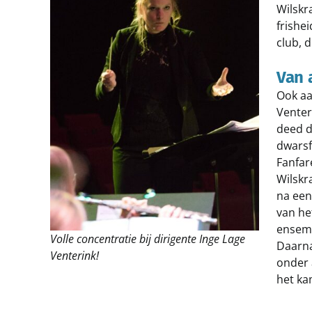
Wilskr
frishei
club, d
Van 
Ook aa
Venter
deed d
dwarsf
Fanfar
Wilskr
na een
van he
ensemb
Volle concentratie bij dirigente Inge Lage
Daarna
Venterink!
onder 
het ka