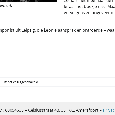
Ze nam het mee naar de m
gement.
leraar het boekje niet. Maa
vervolgens zo ongeveer de
omponist uit Leipzig, die Leonie aansprak en ontroerde – w
!
voor
|
Reacties uitgeschakeld
Amersfoorts
symfonisch
blaasorkest
speelt
vK 60054638 ● Celsiusstraat 43, 3817XE Amersfoort ●
Privac
Bach