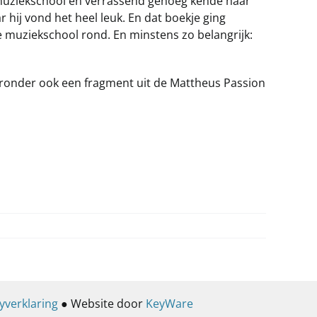
uziekschool en verrassend genoeg kende haar
r hij vond het heel leuk. En dat boekje ging
 muziekschool rond. En minstens zo belangrijk:
aaronder ook een fragment uit de Mattheus Passion
yverklaring
● Website door
KeyWare