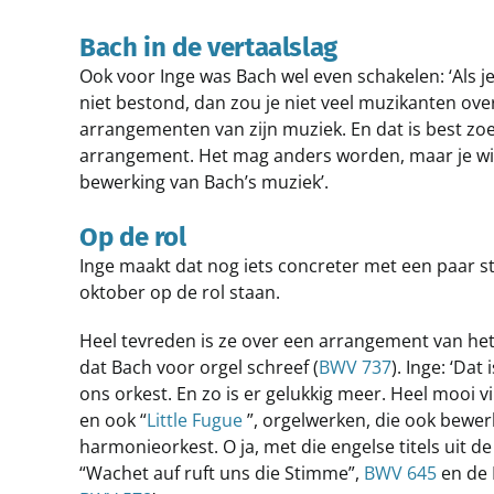
Bach in de vertaalslag
Ook voor Inge was Bach wel even schakelen: ‘Als j
niet bestond, dan zou je niet veel muzikanten ov
arrangementen van zijn muziek. En dat is best zoe
arrangement. Het mag anders worden, maar je wilt 
bewerking van Bach’s muziek’.
Op de rol
Inge maakt dat nog iets concreter met een paar st
oktober op de rol staan.
Heel tevreden is ze over een arrangement van het
dat Bach voor orgel schreef (
BWV 737
). Inge: ‘Dat
ons orkest. En zo is er gelukkig meer. Heel mooi vi
en ook “
Little Fugue
”, orgelwerken, die ook bewerk
harmonieorkest. O ja, met die engelse titels uit d
“Wachet auf ruft uns die Stimme”,
BWV 645
en de 