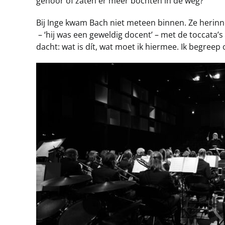
gehoor of zaten er meer bochten in de weg?
Bij Inge kwam Bach niet meteen binnen. Ze herinn
– ‘hij was een geweldig docent’ – met de toccata’
dacht: wat is dít, wat moet ik hiermee. Ik begreep 