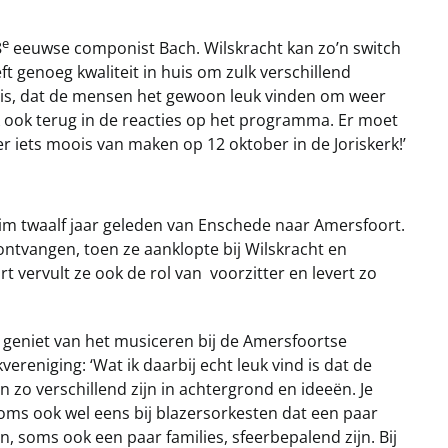
e
8
eeuwse componist Bach. Wilskracht kan zo’n switch
ft genoeg kwaliteit in huis om zulk verschillend
k is, dat de mensen het gewoon leuk vinden om weer
k ook terug in de reacties op het programma. Er moet
 iets moois van maken op 12 oktober in de Joriskerk!’
im twaalf jaar geleden van Enschede naar Amersfoort.
ontvangen, toen ze aanklopte bij Wilskracht en
rt vervult ze ook de rol van voorzitter en levert zo
 geniet van het musiceren bij de Amersfoortse
vereniging: ‘Wat ik daarbij echt leuk vind is dat de
 zo verschillend zijn in achtergrond en ideeën. Je
oms ook wel eens bij blazersorkesten dat een paar
, soms ook een paar families, sfeerbepalend zijn. Bij