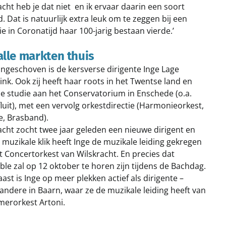
acht heb je dat niet en ik ervaar daarin een soort
d. Dat is natuurlijk extra leuk om te zeggen bij een
ie in Coronatijd haar 100-jarig bestaan vierde.’
alle markten thuis
ngeschoven is de kersverse dirigente Inge Lage
ink. Ook zij heeft haar roots in het Twentse land en
e studie aan het Conservatorium in Enschede (o.a.
luit), met een vervolg orkestdirectie (Harmonieorkest,
e, Brasband).
acht zocht twee jaar geleden een nieuwe dirigent en
 muzikale klik heeft Inge de muzikale leiding gekregen
t Concertorkest van Wilskracht. En precies dat
le zal op 12 oktober te horen zijn tijdens de Bachdag.
ast is Inge op meer plekken actief als dirigente –
andere in Baarn, waar ze de muzikale leiding heeft van
merorkest Artoni.