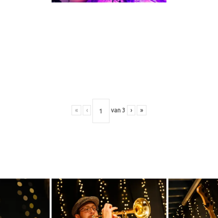
«
‹
van
3
›
»