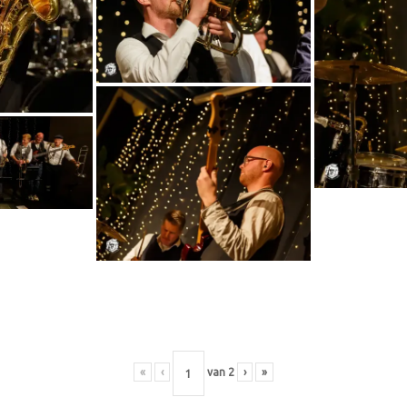
«
‹
van
2
›
»