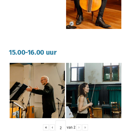
15.00-16.00 uur
«
‹
van
2
›
»