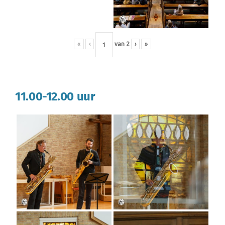
«
‹
van
2
›
»
11.00-12.00 uur