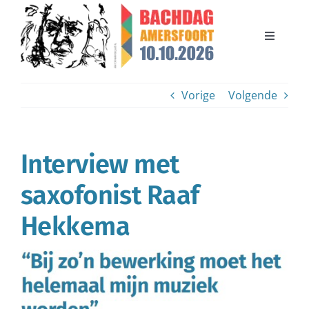
Ga
naar
inhoud
Toggle
Navigati
Bachdag 2026
Vorige
Volgende
Bachdag 2024
Interview met
Organisatie
saxofonist Raaf
Steun de Bachdag
Hekkema
Contact