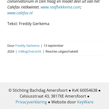
conservatorium in Den Haag en maakt deel uit van het
Calefax rietkwintet.
www.raafhekkema.com
;
www.calefax.nl
Tekst: Freddy Gerkema
Door
Freddy Gerkema
|
13 september
voor
2024
|
InBlogOverzicht
|
Reacties uitgeschakeld
Interview
met
saxofonist
Raaf
Hekkema
© Stichting Bachdag Amersfoort ● KvK 60054638 ●
Celsiusstraat 43, 3817XE Amersfoort ●
Privacyverklaring
● Website door
KeyWare