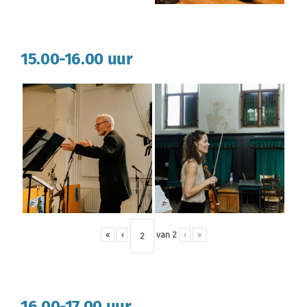
15.00-16.00 uur
«
‹
van
2
›
»
16.00-17.00 uur