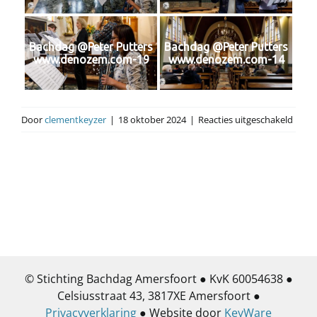
Bachdag @Peter Putters
Bachdag @Peter Putters
www.denozem.com-19
www.denozem.com-14
voor
Door
clementkeyzer
|
18 oktober 2024
|
Reacties uitgeschakeld
12
oktob
Quick
Silver
dwars
–
Oud
Katho
Kerk
© Stichting Bachdag Amersfoort ● KvK 60054638 ●
Celsiusstraat 43, 3817XE Amersfoort ●
Privacyverklaring
● Website door
KeyWare