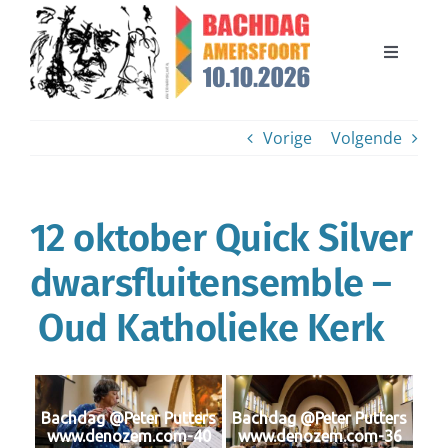
Ga
naar
inhoud
Toggle
Navigati
Bachdag 2026
Vorige
Volgende
Bachdag 2024
12 oktober Quick Silver
Organisatie
dwarsfluitensemble –
Steun de Bachdag
Oud Katholieke Kerk
Contact
Bachdag @Peter Putters
Bachdag @Peter Putters
www.denozem.com-40
www.denozem.com-36