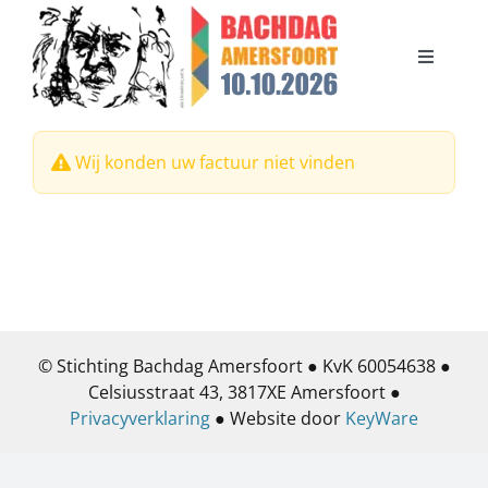
Ga
naar
inhoud
Toggle
Navigati
Bachdag 2026
Wij konden uw factuur niet vinden
Bachdag 2024
Organisatie
Steun de Bachdag
© Stichting Bachdag Amersfoort ● KvK 60054638 ●
Celsiusstraat 43, 3817XE Amersfoort ●
Contact
Privacyverklaring
● Website door
KeyWare