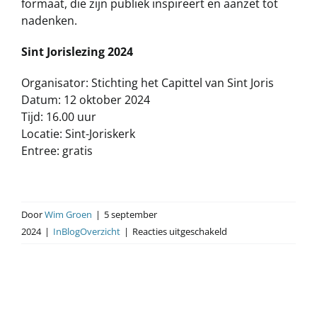
formaat, die zijn publiek inspireert en aanzet tot
nadenken.
Sint Jorislezing 2024
Organisator: Stichting het Capittel van Sint Joris
Datum: 12 oktober 2024
Tijd: 16.00 uur
Locatie: Sint-Joriskerk
Entree: gratis
Door
Wim Groen
|
5 september
voor
2024
|
InBlogOverzicht
|
Reacties uitgeschakeld
Sint
Jorislezing
2024
door
Gert-