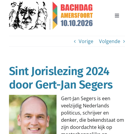
Ga
naar
inhoud
Toggle
Navigati
Bachdag 2026
Vorige
Volgende
Bachdag 2024
Sint Jorislezing 2024
Organisatie
door Gert-Jan Segers
Steun de Bachdag
Gert-Jan Segers is een
veelzijdig Nederlands
Contact
politicus, schrijver en
denker, die bekendstaat om
zijn doordachte kijk op